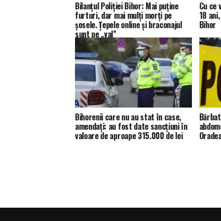
Bilanțul Poliției Bihor: Mai puține
Cu ce 
furturi, dar mai mulți morți pe
18 ani
șosele. Țepele online și braconajul
Bihor
sunt pe „val”
Bihorenii care nu au stat în case,
Bărbat
amendați: au fost date sancțiuni în
abdome
valoare de aproape 315.000 de lei
Orade