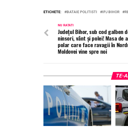
ETICHETE:
BATAIE POLITISTI
IPJ BIHOR
R
NU RATATI
Județul Bihor, sub cod galben d
ninsori, vânt și polei! Masa de 
polar care face ravagii în Nord
Moldovei vine spre noi
TE-A