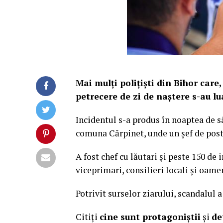
Mai mulţi poliţişti din Bihor care,
petrecere de zi de naștere s-au lua
Incidentul s-a produs în noaptea de s
comuna Cărpinet, unde un șef de post 
A fost chef cu lăutari şi peste 150 de 
viceprimari, consilieri locali şi oamen
Potrivit surselor ziarului, scandalul a 
Citiți
cine sunt protagoniștii
și
de