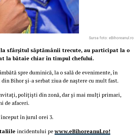
Sursa foto: eBihoreanul.ro
 la sfârşitul săptămânii trecute, au participat la o
t la bătaie chiar în timpul chefului.
âmbătă spre duminică, la o sală de evenimente, în
din Bihor şi-a serbat ziua de naştere cu mult fast.
invitaţi, poliţişti din zonă, dar şi mai mulţi primari,
i de afaceri.
început în jurul orei 3.
taliile
incidentului pe
www.eBihoreanul.ro!