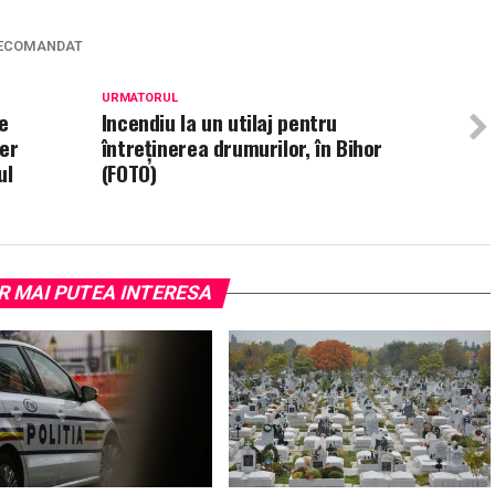
ECOMANDAT
URMATORUL
e
Incendiu la un utilaj pentru
aer
întreținerea drumurilor, în Bihor
ul
(FOTO)
R MAI PUTEA INTERESA