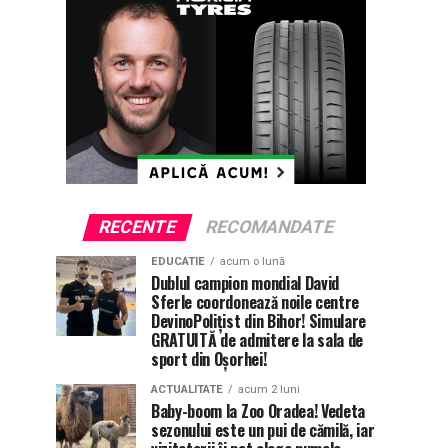
RECENTE
RECOMANDATE
EDUCATIE
acum o lună
Dublul campion mondial David
Sferle coordonează noile centre
DevinoPolițist din Bihor! Simulare
GRATUITĂ de admitere la sala de
sport din Oșorhei!
ACTUALITATE
acum 2 luni
Baby-boom la Zoo Oradea! Vedeta
sezonului este un pui de cămilă, iar