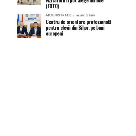
vizitatorii îi pot alege numele
(FOTO)
ADMINISTRATIE
acum 2 luni
Centru de orientare profesională
pentru elevii din Bihor, pe bani
europeni