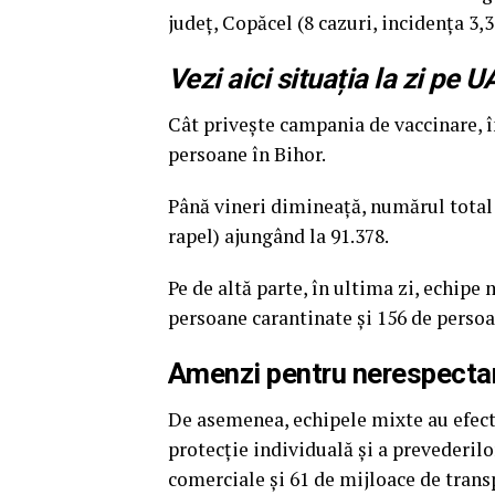
judeţ, Copăcel (8 cazuri, incidenţa 3,3
Vezi aici situația la zi pe U
Cât privește campania de vaccinare, î
persoane în Bihor.
Până vineri dimineață, numărul total
rapel) ajungând la 91.378.
Pe de altă parte, în ultima zi, echipe 
persoane carantinate și 156 de persoa
Amenzi pentru nerespectar
De asemenea, echipele mixte au efectu
protecție individuală și a prevederilor
comerciale și 61 de mijloace de trans