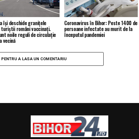
a își deschide granițele
Coronavirus în Bihor: Peste 1400 de
turiștii români vaccinați.
persoane infectate au murit de la
nt noile reguli de circulație
începutul pandemiei
a vecină
I PENTRU A LASA UN COMENTARIU