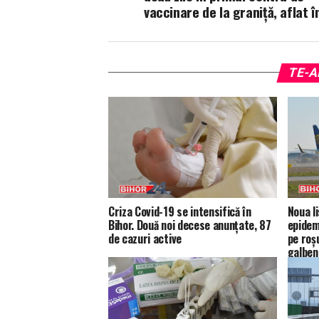
vaccinare de la graniță, aflat î
TE-A
Criza Covid-19 se intensifică în
Noua li
Bihor. Două noi decese anunțate, 87
epidem
de cazuri active
pe roș
galben