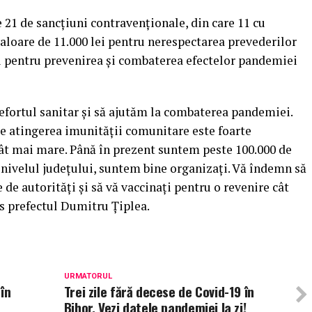
 21 de sancțiuni contravenționale, din care 11 cu
valoare de 11.000 lei pentru nerespectarea prevederilor
ri pentru prevenirea și combaterea efectelor pandemiei
efortul sanitar și să ajutăm la combaterea pandemiei.
e atingerea imunității comunitare este foarte
t mai mare. Până în prezent suntem peste 100.000 de
la nivelul județului, suntem bine organizați. Vă îndemn să
ie de autorități și să vă vaccinați pentru o revenire cât
s prefectul Dumitru Țiplea.
URMATORUL
în
Trei zile fără decese de Covid-19 în
Bihor. Vezi datele pandemiei la zi!