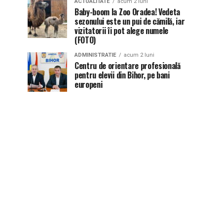
ACTUALITATE
acum 2 luni
Baby-boom la Zoo Oradea! Vedeta
sezonului este un pui de cămilă, iar
vizitatorii îi pot alege numele
(FOTO)
ADMINISTRATIE
acum 2 luni
Centru de orientare profesională
pentru elevii din Bihor, pe bani
europeni