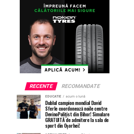
RECENTE
RECOMANDATE
EDUCATIE
acum o lună
Dublul campion mondial David
Sferle coordonează noile centre
DevinoPolițist din Bihor! Simulare
GRATUITĂ de admitere la sala de
sport din Oșorhei!