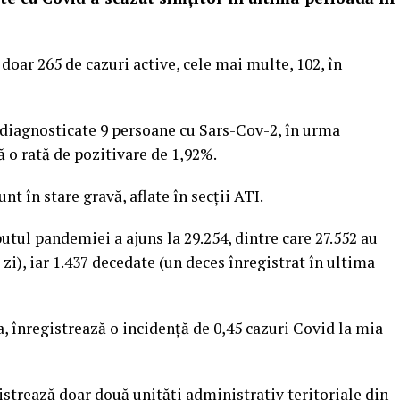
 doar 265 de cazuri active, cele mai multe, 102, în
t diagnosticate 9 persoane cu Sars-Cov-2, în urma
că o rată de pozitivare de 1,92%.
t în stare gravă, aflate în secții ATI.
utul pandemiei a ajuns la 29.254, dintre care 27.552 au
 zi), iar 1.437 decedate (un deces înregistrat în ultima
ea, înregistrează o incidenţă de 0,45 cazuri Covid la mia
istrează doar două unităţi administrativ teritoriale din