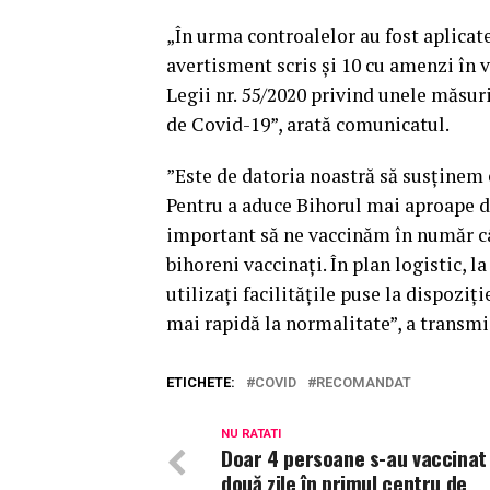
„În urma controalelor au fost aplicate
avertisment scris și 10 cu amenzi în 
Legii nr. 55/2020 privind unele măsu
de Covid-19”, arată comunicatul.
”Este de datoria noastră să susținem 
Pentru a aduce Bihorul mai aproape d
important să ne vaccinăm în număr câ
bihoreni vaccinați. În plan logistic, 
utilizați facilitățile puse la dispoziț
mai rapidă la normalitate”, a transmi
ETICHETE:
COVID
RECOMANDAT
NU RATATI
Doar 4 persoane s-au vaccinat 
două zile în primul centru de