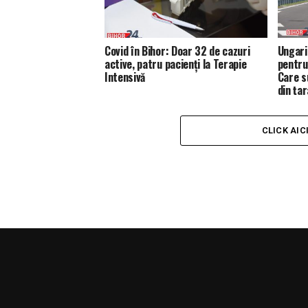
Covid în Bihor: Doar 32 de cazuri
Ungari
active, patru pacienți la Terapie
pentru 
Intensivă
Care su
din țar
CLICK AIC