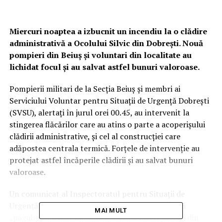
Miercuri noaptea a izbucnit un incendiu la o clădire
administrativă a Ocolului Silvic din Dobreşti. Nouă
pompieri din Beiuş şi voluntari din localitate au
lichidat focul şi au salvat astfel bunuri valoroase.
Pompierii militari de la Secţia Beiuş şi membri ai
Serviciului Voluntar pentru Situații de Urgență Dobrești
(SVSU), alertaţi în jurul orei 00.45, au intervenit la
stingerea flăcărilor care au atins o parte a acoperişului
clădirii administrative, şi cel al construcţiei care
adăpostea centrala termică. Forţele de intervenţie au
protejat astfel încăperile clădirii şi au salvat bunuri
valoroase.
Un comunicat al Inspectoratul pentru Situaţii de
Urgenţă „Crişana” al judeţului Bihor precizează că
MAI MULT
„pagubele au fost limitate la circa 8 metri pătrați din