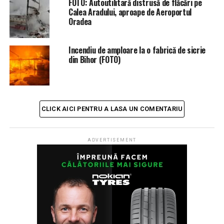
FOTO: Autoutilitară distrusă de flăcări pe
URMATORUL
Parcurile Soarelui şi Veteranilor din Oradea prind contur
Calea Aradului, aproape de Aeroportul
(FOTO)
Oradea
NU RATATI
Cabluri de cupru de 13.000 lei, furate de la CFR. Hoţii au
Incendiu de amploare la o fabrică de sicrie
fost arestaţi după o lună
din Bihor (FOTO)
CLICK AICI PENTRU A LASA UN COMENTARIU
ADVERTISEMENT