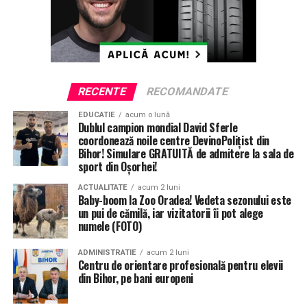
RECENTE
RECOMANDATE
EDUCATIE
acum o lună
Dublul campion mondial David Sferle
coordonează noile centre DevinoPolițist din
Bihor! Simulare GRATUITĂ de admitere la sala de
sport din Oșorhei!
ACTUALITATE
acum 2 luni
Baby-boom la Zoo Oradea! Vedeta sezonului este
un pui de cămilă, iar vizitatorii îi pot alege
numele (FOTO)
ADMINISTRATIE
acum 2 luni
Centru de orientare profesională pentru elevii
din Bihor, pe bani europeni