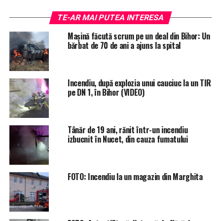
acoperișul camerei centralei termice, aproximativ 3
TE-AR MAI PUTEA INTERESA
metri pătrați din acoperișul clădirii administrative și
circa 6 metri pătrați izolație polistiren”.
Mașină făcută scrum pe un deal din Bihor: Un
bărbat de 70 de ani a ajuns la spital
Cauza probabilă a incendiului pare a fi „un scurtcircuit
de la un cablu electric defect sau neizolat
corespunzător”, adaugă acelaşi comunicat.
Incendiu, după explozia unui cauciuc la un TIR
pe DN 1, în Bihor (VIDEO)
Pompierii recomandă printre altele verificarea periodică
a cablurilor electrice, schimbarea acestora când sunt
uzate sau defecte, evitarea suprasolicitării, instalarea şi
Tânăr de 19 ani, rănit într-un incendiu
utilizarea aparatelor conform indicaţiilor
izbucnit în Nucet, din cauza fumatului
producătorului, păstrarea la îndemână a unui stingător
cu pulbere şi nu cu soluţie lichidă. Toate acestea pentru
a preîntâmpina incendiile ce produc pagube.
FOTO: Incendiu la un magazin din Marghita
ETICHETE:
CABLU ELECTRIC
DOBRESTI
FOC
INCENDIU
ISU CRISANA
POMPIERI
RECOMANDAT