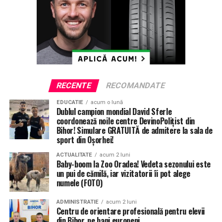
ETICHETE:
DN79
DRUM DE LEGATURA ORADEA NOJORID
DRUM NOU
ILIE BOLOJAN
NOJORID
ORADEA
RECOMANDAT
URMATORUL
Atracții noi la Zoo Oradea: pui de antilopă elan, capucin
RECENTE
RECOMANDATE
brun și un mânz (FOTO)
EDUCATIE
acum o lună
NU RATATI
Dublul campion mondial David Sferle
Cel mai mare parc din Oradea: Bolojan a anunțat
coordonează noile centre DevinoPolițist din
amenajarea unei grădini urbane în cartierul Nufărul
Bihor! Simulare GRATUITĂ de admitere la sala de
(FOTO)
sport din Oșorhei!
ACTUALITATE
acum 2 luni
Baby-boom la Zoo Oradea! Vedeta sezonului este
un pui de cămilă, iar vizitatorii îi pot alege
numele (FOTO)
ADMINISTRATIE
acum 2 luni
Centru de orientare profesională pentru elevii
din Bihor, pe bani europeni