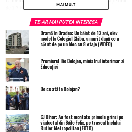
La limita celor două localităţi, vor fi două ramificații: una
MAI MULT
de 1,7 kilometri, care va porni din apropierea
aeroportului și se va lega de un viitor sens giratoriu
între Nojorid și Livada. Traseul celei de-a doua
TE-AR MAI PUTEA INTERESA
ramificaţii, de 1,3 kilometri, va trece prin câmp și va
Dramă în Oradea: Un băiat de 13 ani, elev
ajunge până în dreptul Primăriei Nojorid.
model la Colegiul Ghibu, a murit după ce a
căzut de pe un bloc cu 8 etaje (VIDEO)
Proiectul are inclusă și o pistă de biciclete, care va fi
amenjată pe toată lungimea drumului, pe partea
Premierul Ilie Bolojan, ministrul interimar al
dreaptă. Mai mult, Bolojan a adăugat că „împreună cu
Educației
Primăria Nojorid ne propunem să punem în valoare
pădurea din Nojorid, de lângă drumul de legătură
propus, să o amenajăm ca zonă de recreere pentru
De ce atâta Bolojan?
locuitorii din cartierul Grigorescu şi cei ai comunei
Nojorid”.
Scopul principal al șoselei va fi scăderea aglomerației de
CJ Bihor: Au fost montate primele grinzi pe
pe DN79, dar și o conectare mai bună între comună și
viaductul din Băile Felix, pe traseul Inelului
orașul de pe Criș.
Rutier Metropolitan (FOTO)