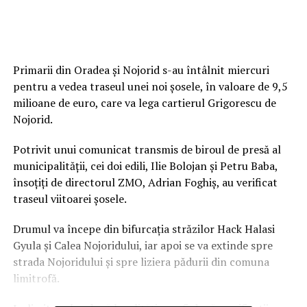
Primarii din Oradea și Nojorid s-au întâlnit miercuri
pentru a vedea traseul unei noi șosele, în valoare de 9,5
milioane de euro, care va lega cartierul Grigorescu de
Nojorid.
Potrivit unui comunicat transmis de biroul de presă al
municipalității, cei doi edili, Ilie Bolojan și Petru Baba,
însoțiți de directorul ZMO, Adrian Foghiş, au verificat
traseul viitoarei șosele.
Drumul va începe din bifurcația străzilor Hack Halasi
Gyula şi Calea Nojoridului, iar apoi se va extinde spre
strada Nojoridului și spre liziera pădurii din comuna
limitrofă.