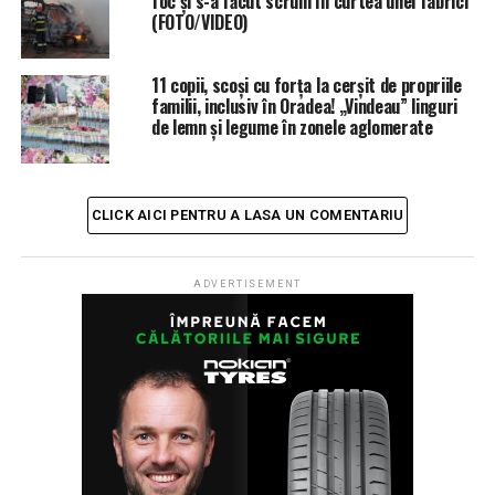
foc și s-a făcut scrum în curtea unei fabrici
(FOTO/VIDEO)
11 copii, scoși cu forța la cerșit de propriile
familii, inclusiv în Oradea! „Vindeau” linguri
de lemn și legume în zonele aglomerate
CLICK AICI PENTRU A LASA UN COMENTARIU
ADVERTISEMENT