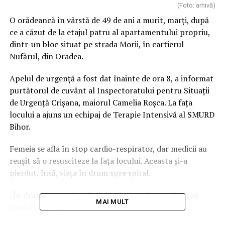
(Foto: arhivă)
O orădeancă în vârstă de 49 de ani a murit, marți, după
ce a căzut de la etajul patru al apartamentului propriu,
dintr-un bloc situat pe strada Morii, în cartierul
Nufărul, din Oradea.
Apelul de urgență a fost dat înainte de ora 8, a informat
purtătorul de cuvânt al Inspectoratului pentru Situații
de Urgență Crișana, maiorul Camelia Roșca. La fața
locului a ajuns un echipaj de Terapie Intensivă al SMURD
Bihor.
Femeia se afla în stop cardio-respirator, dar medicii au
reușit să o resusciteze la fața locului. Aceasta și-a
pierdut, însă, viața în drum spre spital.
„În drum spre spital, femeia a intrat din nou în stop
MAI MULT
cardio şi nu a putut fi salvată, medicul declarând
decesul”, a mai spus purtătorul de cuvânt.