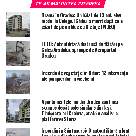
TE-AR MAI PUTEA INTERESA
Deocamdată nu se cunosc împrejurările în care s-a
Dramă în Oradea: Un băiat de 13 ani, elev
petrecut incidentul, dar din primele cercetări nu există
model la Colegiul Ghibu, a murit după ce a
suspiciuni de omor în caz.
căzut de pe un bloc cu 8 etaje (VIDEO)
ETICHETE:
CARTIERUL NUFARUL
ISU CRISANA
ORADEA
FOTO: Autoutilitară distrusă de flăcări pe
POMPIERI
RECOMANDAT
Calea Aradului, aproape de Aeroportul
Oradea
URMATORUL
Gravidă, agresată sexual de un tânăr de 19 ani, în
Oradea. Bărbatul a fost arestat preventiv
Incendii de vegetație în Bihor: 12 intervenții
ale pompierilor în weekend
NU RATATI
O fetiță de 2 ani a fost lovită de o mașină în centrul
Oradiei
Apartamentele noi din Oradea sunt mai
scumpe decât cele similare din Iași,
Timișoara ori Craiova, arată o analiză a
platformei Storia
Incendiu în Sântandrei: O autoutilitară a luat