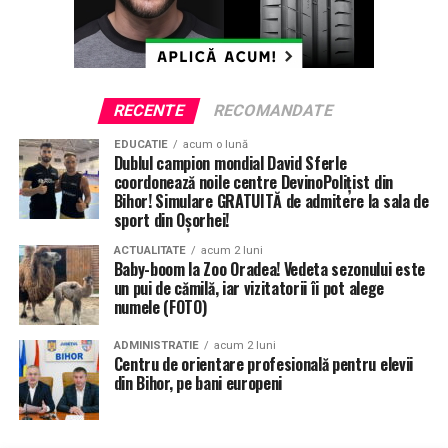
RECENTE
RECOMANDATE
EDUCATIE
acum o lună
Dublul campion mondial David Sferle
coordonează noile centre DevinoPolițist din
Bihor! Simulare GRATUITĂ de admitere la sala de
sport din Oșorhei!
ACTUALITATE
acum 2 luni
Baby-boom la Zoo Oradea! Vedeta sezonului este
un pui de cămilă, iar vizitatorii îi pot alege
numele (FOTO)
ADMINISTRATIE
acum 2 luni
Centru de orientare profesională pentru elevii
din Bihor, pe bani europeni