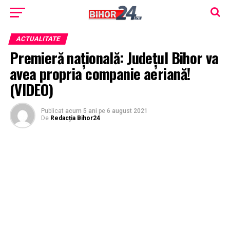
ACTUALITATE
Premieră națională: Județul Bihor va
avea propria companie aeriană!
(VIDEO)
Publicat
acum 5 ani
pe
6 august 2021
De
Redacția Bihor24