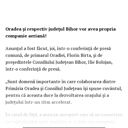
Oradea și respectiv județul Bihor vor avea propria
companie aeriană!
Anunțul a fost făcut, joi, într-o conferință de presă
comună, de primarul Oradiei, Florin Birta, și de
președintele Consiliului Județean Bihor, Ilie Bolojan,
într-o conferință de presă.
„Sunt domenii importante în care colaborarea dintre
Primăria Oradea și Consiliul Județean își spune cuvântul,
pentru că aceasta duce la dezvoltarea orașului și a
județului într-un ritm accelerat.
În cazul de față, a avea un aeroport care să ne conecteze
cu capitala țării mult mai bine și cu hub-uri europene