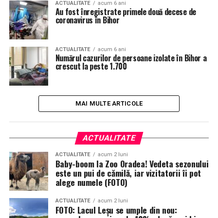
ACTUALITATE
acum 6 ani
Au fost înregistrate primele două decese de
coronavirus în Bihor
ACTUALITATE
acum 6 ani
Numărul cazurilor de persoane izolate în Bihor a
crescut la peste 1.700
MAI MULTE ARTICOLE
ACTUALITATE
ACTUALITATE
acum 2 luni
Baby-boom la Zoo Oradea! Vedeta sezonului
este un pui de cămilă, iar vizitatorii îi pot
alege numele (FOTO)
ACTUALITATE
acum 2 luni
FOTO: Lacul Leșu se umple din nou: