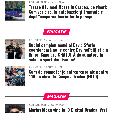
ACTUALITATE
acum 3 luni
Trasee OTL modificate în Oradea, de vineri:
Cum vor circula autobuzele și tramvaiele
după începerea lucrărilor la pasaje
EDUCATIE
EDUCATIE
acum o lună
Dublul campion mondial David Sferle
coordonează noile centre DevinoPolițist din
Bihor! Simulare GRATUITĂ de admitere la
sala de sport din Oșorhei!
EDUCATIE
acum 3 luni
Curs de competențe antreprenoriale pentru
100 de elevi, în Campus Oradea (FOTO)
MAGAZIN
ACTUALITATE
acum 2 ani
Marius Moga vine la IQ Digital Oradea. Vezi