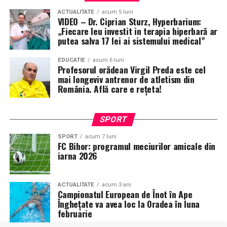
ACTUALITATE
acum 5 luni
VIDEO – Dr. Ciprian Sturz, Hyperbarium:
„Fiecare leu investit in terapia hiperbară ar
putea salva 17 lei ai sistemului medical”
EDUCATIE
acum 6 luni
Profesorul orădean Virgil Preda este cel
mai longeviv antrenor de atletism din
România. Află care e rețeta!
SPORT
SPORT
acum 7 luni
FC Bihor: programul meciurilor amicale din
iarna 2026
ACTUALITATE
acum 3 ani
Campionatul European de Înot în Ape
Înghețate va avea loc la Oradea în luna
februarie