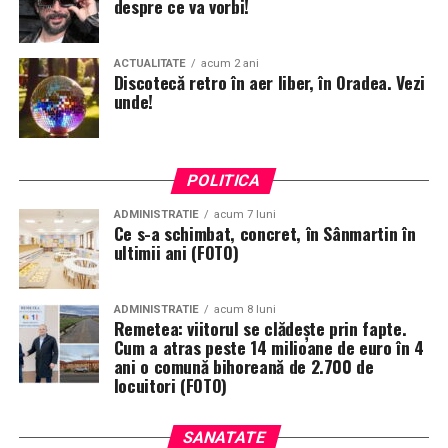
despre ce va vorbi!
ACTUALITATE
acum 2 ani
Discotecă retro în aer liber, în Oradea. Vezi
unde!
POLITICA
ADMINISTRATIE
acum 7 luni
Ce s-a schimbat, concret, în Sânmartin în
ultimii ani (FOTO)
ADMINISTRATIE
acum 8 luni
Remetea: viitorul se clădește prin fapte.
Cum a atras peste 14 milioane de euro în 4
ani o comună bihoreană de 2.700 de
locuitori (FOTO)
SANATATE