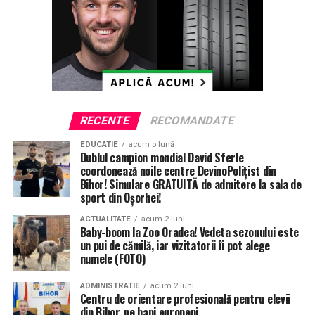
ETICHETE:
ACCIDENT MORTAL
RECOMANDAT
TINAUD
URMATORUL
Prinși în flagrant cu ecstasy! Doi tineri orădeni au fost
RECENTE
RECOMANDATE
arestați pentru trafic de droguri (FOTO)
EDUCATIE
acum o lună
NU RATATI
Dublul campion mondial David Sferle
Alegeri la Federația Română de Judo: Cozmin Gușă a
coordonează noile centre DevinoPolițist din
câștigat încă un mandat
Bihor! Simulare GRATUITĂ de admitere la sala de
sport din Oșorhei!
ACTUALITATE
acum 2 luni
Baby-boom la Zoo Oradea! Vedeta sezonului este
un pui de cămilă, iar vizitatorii îi pot alege
numele (FOTO)
ADMINISTRATIE
acum 2 luni
Centru de orientare profesională pentru elevii
din Bihor, pe bani europeni