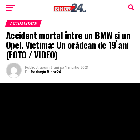
ACTUALITATE
Accident mortal între un BMW și un
Opel. Victima: Un orădean de 19 ani
(FOTO / VIDEO)
Publicat
acum 5 ani
pe
1 martie 2021
De
Redacția Bihor24