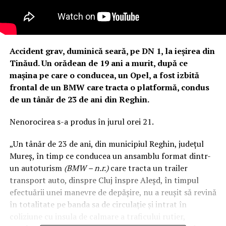
Accident grav, duminică seară, pe DN 1, la ieșirea din
Tinăud. Un orădean de 19 ani a murit, după ce
mașina pe care o conducea, un Opel, a fost izbită
frontal de un BMW care tracta o platformă, condus
de un tânăr de 23 de ani din Reghin.
Nenorocirea s-a produs în jurul orei 21.
„Un tânăr de 23 de ani, din municipiul Reghin, județul
Mureș, în timp ce conducea un ansamblu format dintr-
un autoturism
(BMW – n.r.)
care tracta un trailer
transport auto, dinspre Cluj înspre Aleșd, în timpul
efectuării unei manevre de depășire, nu a reușit să revină
în totalitate pe banda sa de circulație și intrat în
coliziune cu insula de calmare a traficului rutier,