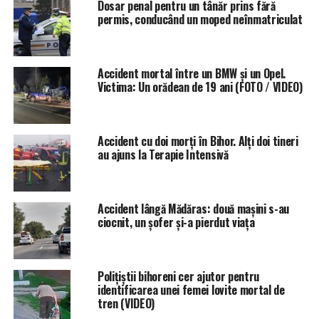
Dosar penal pentru un tânăr prins fără
decesul acesteia. Polițiștii Biroului Rutier Salonta
permis, conducând un moped neînmatriculat
urmează să stabilească cu exactitate cauzele și
împrejurărie în care s-a produs evenimentul rutier.
Accident mortal între un BMW și un Opel.
Victima: Un orădean de 19 ani (FOTO / VIDEO)
ETICHETE:
ACCIDENT MORTAL
MADARAS
RECOMANDAT
URMATORUL
I-au promis că-i asfaltează curtea şi au fugit cu banii!
Trei bihoreni, anchetaţi pentru înşelăciune
Accident cu doi morți în Bihor. Alți doi tineri
au ajuns la Terapie Intensivă
NU RATATI
Festival de 1 milion de euro, în Oradea!
Accident lângă Mădăras: două mașini s-au
ciocnit, un șofer și-a pierdut viața
Polițiștii bihoreni cer ajutor pentru
identificarea unei femei lovite mortal de
tren (VIDEO)