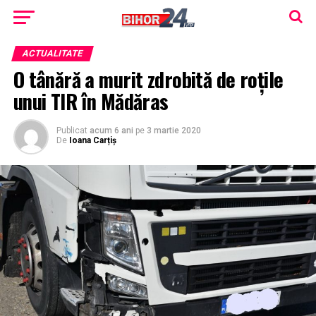
ACTUALITATE
O tânără a murit zdrobită de roţile
unui TIR în Mădăras
Publicat
acum 6 ani
pe
3 martie 2020
De
Ioana Carțiș