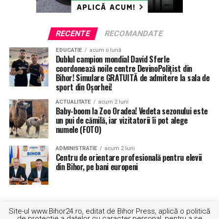
RECENTE
RECOMANDATE
EDUCATIE
acum o lună
Dublul campion mondial David Sferle
coordonează noile centre DevinoPolițist din
Bihor! Simulare GRATUITĂ de admitere la sala de
sport din Oșorhei!
ACTUALITATE
acum 2 luni
Baby-boom la Zoo Oradea! Vedeta sezonului este
un pui de cămilă, iar vizitatorii îi pot alege
numele (FOTO)
ADMINISTRATIE
acum 2 luni
Centru de orientare profesională pentru elevii
din Bihor, pe bani europeni
Site-ul www.Bihor24.ro, editat de Bihor Press, aplică o politică
de protecție a datelor cu caracter personal, pentru a se