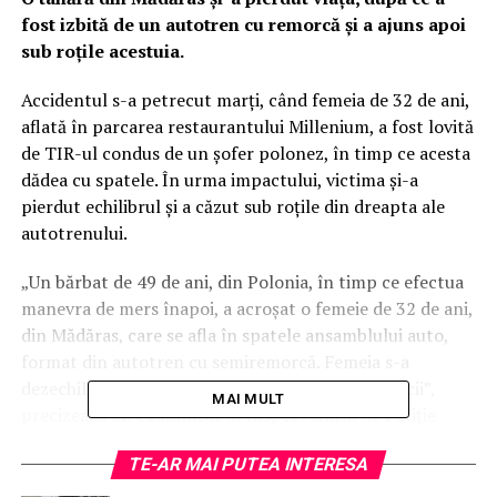
fost izbită de un autotren cu remorcă şi a ajuns apoi
sub roţile acestuia.
Accidentul s-a petrecut marţi, când femeia de 32 de ani,
aflată în parcarea restaurantului Millenium, a fost lovită
de TIR-ul condus de un şofer polonez, în timp ce acesta
dădea cu spatele. În urma impactului, victima şi-a
pierdut echilibrul şi a căzut sub roţile din dreapta ale
autotrenului.
„Un bărbat de 49 de ani, din Polonia, în timp ce efectua
manevra de mers înapoi, a acroșat o femeie de 32 de ani,
din Mădăras, care se afla în spatele ansamblului auto,
format din autotren cu semiremorcă. Femeia s-a
dezechilibrat, fiind acroșată de roțile semiremorcii”,
MAI MULT
precizează un comunicat al Inspectoratul de Poliţie
Judeţean Bihor.
TE-AR MAI PUTEA INTERESA
Accidentul i-a provocat tinerei leziuni care au dus la