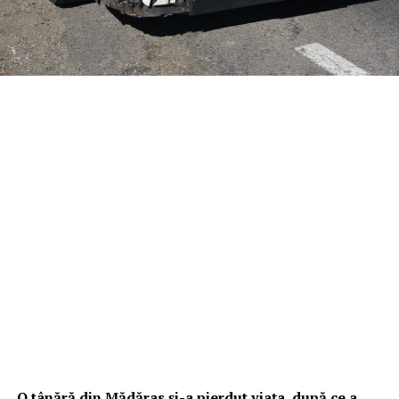
O tânără din Mădăras şi-a pierdut viaţa, după ce a