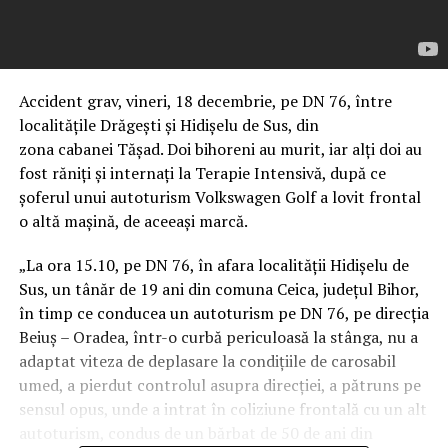
Accident grav, vineri, 18 decembrie, pe DN 76, între
localitățile Drăgeşti şi Hidişelu de Sus, din
zona cabanei Tăşad. Doi bihoreni au murit, iar alți doi au
fost răniți și internați la Terapie Intensivă, după ce
şoferul unui autoturism Volkswagen Golf a lovit frontal
o altă maşină, de aceeaşi marcă.
„La ora 15.10, pe DN 76, în afara localităţii Hidişelu de
Sus, un tânăr de 19 ani din comuna Ceica, judeţul Bihor,
în timp ce conducea un autoturism pe DN 76, pe direcţia
Beiuş – Oradea, într-o curbă periculoasă la stânga, nu a
adaptat viteza de deplasare la condiţiile de carosabil
umed, a pierdut controlul asupra direcţiei, a pătruns pe
sensul opus, unde a intrat în coliziune frontală cu un alt
autoturism, condus de un bărbat de 50 de ani din