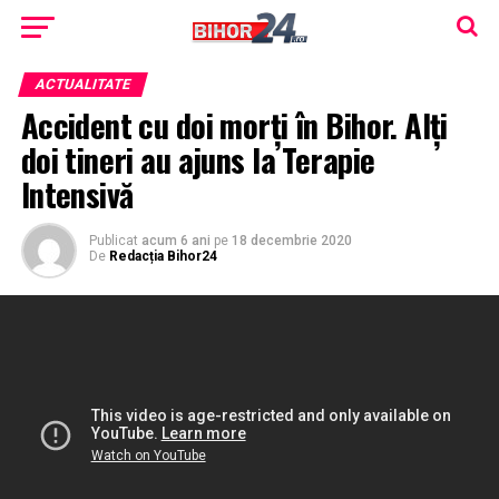
ACTUALITATE
Accident cu doi morți în Bihor. Alți
doi tineri au ajuns la Terapie
Intensivă
Publicat
acum 6 ani
pe
18 decembrie 2020
De
Redacția Bihor24