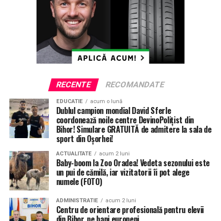
decembrie, a murit
”
ETICHETE:
ACCIDENT MORTAL
DN 76
RECOMANDAT
URMATORUL
Clubul orădean de fotografie Varadinum, pe locul 12 în
lume
NU RATATI
RECENTE
RECOMANDATE
Nicio localitate din Bihor nu mai este în carantină
EDUCATIE
acum o lună
Dublul campion mondial David Sferle
coordonează noile centre DevinoPolițist din
Bihor! Simulare GRATUITĂ de admitere la sala de
sport din Oșorhei!
ACTUALITATE
acum 2 luni
Baby-boom la Zoo Oradea! Vedeta sezonului este
un pui de cămilă, iar vizitatorii îi pot alege
numele (FOTO)
ADMINISTRATIE
acum 2 luni
Centru de orientare profesională pentru elevii
din Bihor, pe bani europeni