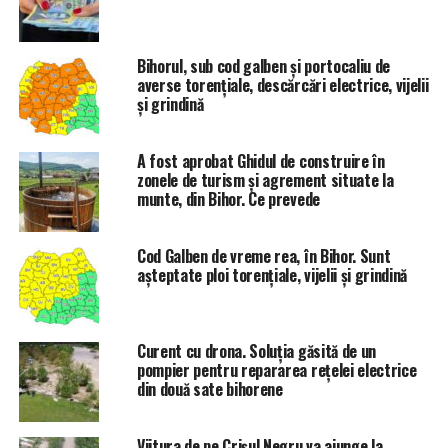
dimineața la ora 6.
ETICHETE:
BIHOR
NINSOARE
VISCOL
Bihorul, sub cod galben și portocaliu de
averse torenţiale, descărcări electrice, vijelii
URMATORUL
și grindină
Zăpadă prea puțină în Bihor: nu se poate schia în condiții
de siguranță
A fost aprobat Ghidul de construire în
NU RATATI
zonele de turism și agrement situate la
Vandali în acțiune! Parcul Ghioceilor din Oradea a fost
munte, din Bihor. Ce prevede
distrus
Cod Galben de vreme rea, în Bihor. Sunt
așteptate ploi torențiale, vijelii și grindină
Curent cu drona. Soluția găsită de un
pompier pentru repararea rețelei electrice
din două sate bihorene
Viitura de pe Crișul Negru va ajunge la