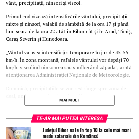
vânt, precipitații, ninsori și viscol.
Primul cod vizează intensificările vântului, precipitații
mixte și ninsori, valabil de sâmbătă de la ora 17 și până
luni seara de la ora 22 atât în Bihor cât și în Arad, Timiș,
Caraș Severin și Hunedoara.
„Vântul va avea intensificări temporare în jur de 45-55
km/h. În zona montană, rafalele vântului vor depăşi 70
km/h, viscolind ninsoarea sau spulberând zăpada”, arată
atenționarea Administrației Naționale de Meteorologie.
Duminică, precipitațiile se vor restrânge spre zona de
deal, unde vor predomina ninsorile.
MAI MULT
Ce-a de-a doua avertizare de tip cod galben vizează
ninsori moderate cantitativ, respectiv la altitudini de
TE-AR MAI PUTEA INTERESA
peste 1.700 m intensificări puternice ale vântului și
Județul Bihor este în top 10 la cele mai mari
viscol care vor fi valabile de sâmbătă, ora 18, până luni
medii salariale din România!