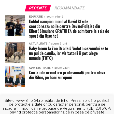
RECENTE
RECOMANDATE
EDUCATIE
acum o lună
Dublul campion mondial David Sferle
coordonează noile centre DevinoPolițist din
Bihor! Simulare GRATUITĂ de admitere la sala de
sport din Oșorhei!
ACTUALITATE
acum 2 luni
Baby-boom la Zoo Oradea! Vedeta sezonului este
un pui de cămilă, iar vizitatorii îi pot alege
numele (FOTO)
ADMINISTRATIE
acum 2 luni
Centru de orientare profesională pentru elevii
din Bihor, pe bani europeni
Site-ul www.Bihor24.ro, editat de Bihor Press, aplică o politică
de protecție a datelor cu caracter personal, pentru a se
încadra în modificările propuse de Regulamentul (UE) 2016/679
privind protecția persoanelor fizice în ceea ce privește