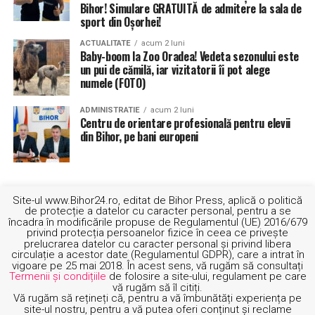
Bihor! Simulare GRATUITĂ de admitere la sala de
sport din Oșorhei!
ACTUALITATE
acum 2 luni
Baby-boom la Zoo Oradea! Vedeta sezonului este
un pui de cămilă, iar vizitatorii îi pot alege
numele (FOTO)
ADMINISTRATIE
acum 2 luni
Centru de orientare profesională pentru elevii
din Bihor, pe bani europeni
Site-ul www.Bihor24.ro, editat de Bihor Press, aplică o politică
de protecție a datelor cu caracter personal, pentru a se
încadra în modificările propuse de Regulamentul (UE) 2016/679
privind protecția persoanelor fizice în ceea ce privește
prelucrarea datelor cu caracter personal și privind libera
circulație a acestor date (Regulamentul GDPR), care a intrat în
vigoare pe 25 mai 2018. În acest sens, vă rugăm să consultați
Termenii și condițiile
de folosire a site-ului, regulament pe care
vă rugăm să îl citiți.
Vă rugăm să rețineți că, pentru a vă îmbunătăți experiența pe
site-ul nostru, pentru a vă putea oferi conținut și reclame