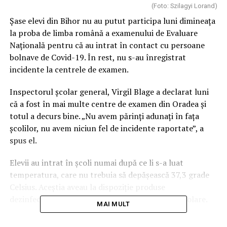
(Foto: Szilagyi Lorand)
Șase elevi din Bihor nu au putut participa luni dimineața
la proba de limba română a examenului de Evaluare
Națională pentru că au intrat în contact cu persoane
bolnave de Covid-19. În rest, nu s-au înregistrat
incidente la centrele de examen.
Inspectorul școlar general, Virgil Blage a declarat luni
că a fost în mai multe centre de examen din Oradea și
totul a decurs bine. „Nu avem părinţi adunaţi în faţa
şcolilor, nu avem niciun fel de incidente raportate”, a
spus el.
Elevii au intrat în școli numai după ce li s-a luat
temperatura, care nu trebuia să depășească 37,3 grade
Celsius. Aceștia aveau la dispoziție produse
dezinfectante și măști asigurate de instituțiile școlare.
MAI MULT
În sălile de clase, elevii au stat la depărtare unii de alţii,