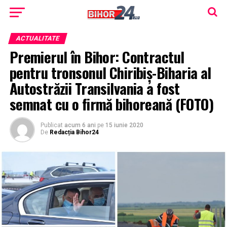
ACTUALITATE
Premierul în Bihor: Contractul
pentru tronsonul Chiribiş-Biharia al
Autostrăzii Transilvania a fost
semnat cu o firmă bihoreană (FOTO)
Publicat
acum 6 ani
pe
15 iunie 2020
De
Redacția Bihor24