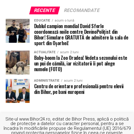
RECENTE
RECOMANDATE
EDUCATIE
acum o lună
Dublul campion mondial David Sferle
coordonează noile centre DevinoPolițist din
Bihor! Simulare GRATUITĂ de admitere la sala de
sport din Oșorhei!
ACTUALITATE
acum 2 luni
Baby-boom la Zoo Oradea! Vedeta sezonului este
un pui de cămilă, iar vizitatorii îi pot alege
numele (FOTO)
Beniamin Rus
(foto sus)
, patronul grupului Selina, a
profitat de prezenţa demnitarilor pentru a pleda cauza
ADMINISTRATIE
acum 2 luni
firmelor locale. „Nu vrem mila guvernelor, vrem şanse
Centru de orientare profesională pentru elevii
din Bihor, pe bani europeni
cel puţin egale cu firmele de afară. Ne încăpăţânăm să
nu credem în tot ce se spune despre oamenii de afaceri
străini şi despre noi, cei ai locului: noi, hoţi şi săraci, ei,
bogaţi şi cinstiţi! Cei de la DNA nu-i au la suflet pe aceşti
Site-ul www.Bihor24.ro, editat de Bihor Press, aplică o politică
super-patroni, pentru că nu i-am văzut pe lista lor de
de protecție a datelor cu caracter personal, pentru a se
invitaţi de câte ori am fost pe acolo. Şi am cam fost…”, a
încadra în modificările propuse de Regulamentul (UE) 2016/679
privind protecția persoanelor fizice în ceea ce privește