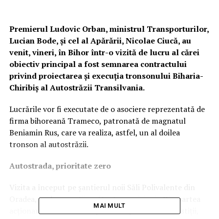
Premierul Ludovic Orban, ministrul Transporturilor,
Lucian Bode, și cel al Apărării, Nicolae Ciucă, au
venit, vineri, în Bihor într-o vizită de lucru al cărei
obiectiv principal a fost semnarea contractului
privind proiectarea și execuția tronsonului Biharia-
Chiribiș al Autostrăzii Transilvania.
Lucrările vor fi executate de o asociere reprezentată de
firma bihoreană Trameco, patronată de magnatul
Beniamin Rus, care va realiza, astfel, un al doilea
tronson al autostrăzii.
Autostrada, prioritate zero
Vizita a început pe șantierul noii Săli Polivalente din
Oradea, unde oaspeții au făcut promisiuni. „Din partea
MAI MULT
acţionarului unic al Companiei Naţionale de Investiţii,