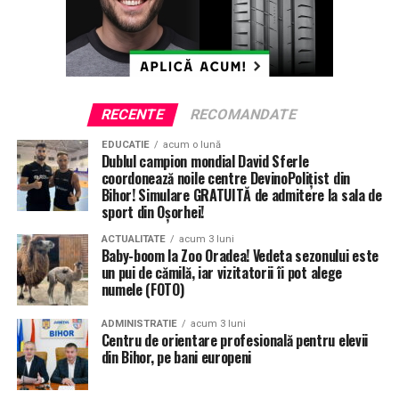
RECENTE
RECOMANDATE
EDUCATIE
acum o lună
Dublul campion mondial David Sferle
coordonează noile centre DevinoPolițist din
Bihor! Simulare GRATUITĂ de admitere la sala de
sport din Oșorhei!
ACTUALITATE
acum 3 luni
Baby-boom la Zoo Oradea! Vedeta sezonului este
un pui de cămilă, iar vizitatorii îi pot alege
numele (FOTO)
ADMINISTRATIE
acum 3 luni
Centru de orientare profesională pentru elevii
din Bihor, pe bani europeni