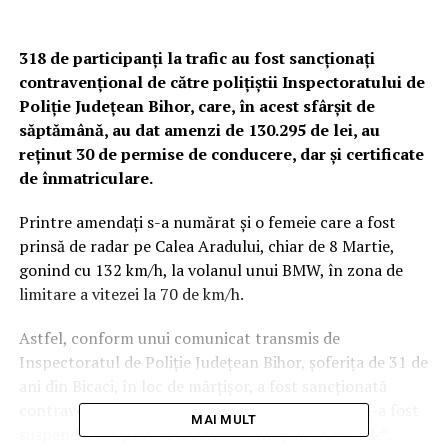
318 de participanţi la trafic au fost sancţionaţi
contravenţional de către poliţiştii Inspectoratului de
Poliţie Judeţean Bihor, care, în acest sfârșit de
săptămână, au dat amenzi de 130.295 de lei, au
reţinut 30 de permise de conducere, dar şi certificate
de înmatriculare.
Printre amendați s-a numărat şi o femeie care a fost
prinsă de radar pe Calea Aradului, chiar de 8 Martie,
gonind cu 132 km/h, la volanul unui BMW, în zona de
limitare a vitezei la 70 de km/h.
Astfel, conform unui comunicat transmis de
Inspectoratul de Poliţie Judeţean Bihor, şoferiţa de 31 de
ani din Bicaci, în loc de mărţişor, a fost sancţionată
contravenţional cu „9 – 20 de puncte amendă şi i-a fost
MAI MULT
suspendat dreptul de a conduce timp de 90 de zile”.