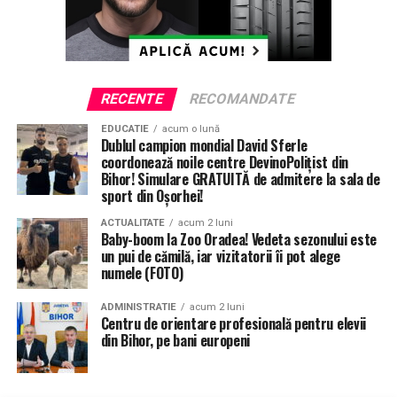
înlocuirea stâlpilor de susținere a firului de contact la
tramvaie și a stâlpilor de iluminat.
Trafic rutier subteran
RECENTE
RECOMANDATE
A doua etapă a proiectului vizează zona cuprinsă
între Magazinul Crișul și Gara Oradea.
EDUCATIE
acum o lună
Dublul campion mondial David Sferle
coordonează noile centre DevinoPolițist din
Și în această etapă se urmărește crearea de undă verde
Bihor! Simulare GRATUITĂ de admitere la sala de
pentru tramvai, însă, de data aceasta, prin realizarea
sport din Oșorhei!
unui pasaj subteran în zona stației de cale ferată Gara
ACTUALITATE
acum 2 luni
Centrală Oradea. Astfel, traficul rutier va intra prin
Baby-boom la Zoo Oradea! Vedeta sezonului este
subteran, iar tramvaiul va circula deasupra.
un pui de cămilă, iar vizitatorii îi pot alege
numele (FOTO)
Proiectul mai prevede reamenajarea zonei stației de cale
ferată Gara Centrală Oradea, prin crearea unei piațete
ADMINISTRATIE
acum 2 luni
Centru de orientare profesională pentru elevii
publice deasupra pasajului subteran rutier, creare unei
din Bihor, pe bani europeni
zone intermodale în Piaţa București.
Între altele, tot în această etapă se va reabilita