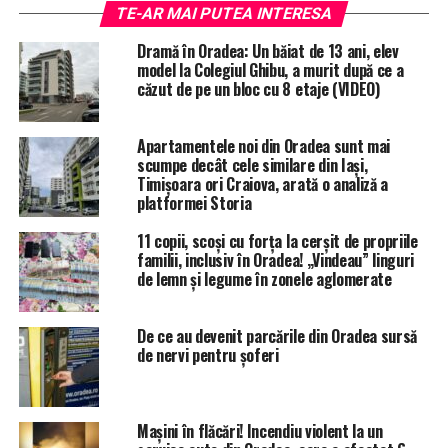
TE-AR MAI PUTEA INTERESA
Potrivit acestuia, investiţia totală a fost estimată la 25
Dramă în Oradea: Un băiat de 13 ani, elev
milioane de euro, valoarea achiziției pentru serviciile de
model la Colegiul Ghibu, a murit după ce a
căzut de pe un bloc cu 8 etaje (VIDEO)
proiectare pentru cele două etape (I+II) fiide de circa
1,6 milioane lei, (fără TVA) .
Apartamentele noi din Oradea sunt mai
Undă verde pentru tramvai
scumpe decât cele similare din Iași,
Timișoara ori Craiova, arată o analiză a
Prima etapă a proiectului vizează zona dintre
platformei Storia
Pasajul Magheru până după Magazinul Crișul.
11 copii, scoși cu forța la cerșit de propriile
familii, inclusiv în Oradea! „Vindeau” linguri
Prin acest proiect se va crea o undă verde pentru
de lemn și legume în zonele aglomerate
tramvai, prin realizarea unui pasaj subteran în
intersecția dintre B-dul Magheru, str. Republicii, str.
De ce au devenit parcările din Oradea sursă
Brașovului și str. Louis Pasteur (zona Magazinului
de nervi pentru șoferi
Crișul).
De asemenea, se va reabilita suprafața rutieră și
Mașini în flăcări! Incendiu violent la un
trotuarele aferente B-dului Gen. Magheru, de la