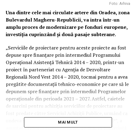
Foto: Arhiva
Una dintre cele mai circulate artere din Oradea, zona
Bulevardul Magheru-Republicii, va intra într-un
amplu proces de modernizare pe fonduri europene,
investiția cuprinzând și două pasaje subterane.
„Serviciile de proiectare pentru aceste proiecte au fost
depuse spre finanţare prin intermediul Programului
Operațional Asistență Tehnică 2014 – 2020, printr-un
proiect în parteneriat cu Agenția de Dezvoltare
Regională Nord Vest 2014 – 2020, tocmai pentru a avea
pregătite documentații tehnico-economice pe care să le
depunem spre finanțare prin intermediul Programelor
operaționale din perioada 2021 – 2027. Astfel, caietele
de sarcini pentru achiziţia serviciilor de proiectare au
fost predate către Serviciul Achiziţii Publice, urmând ca
undeva săptămâna viitoare să fie postate pe SEAP”, a
MAI MULT
anunțat primarul Florin Birta, joi, 27 mai, în conferință
de presă.