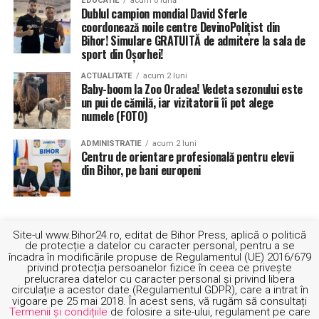
EDUCATIE
acum o lună
Dublul campion mondial David Sferle
coordonează noile centre DevinoPolițist din
Bihor! Simulare GRATUITĂ de admitere la sala de
sport din Oșorhei!
ACTUALITATE
acum 2 luni
Baby-boom la Zoo Oradea! Vedeta sezonului este
un pui de cămilă, iar vizitatorii îi pot alege
numele (FOTO)
ADMINISTRATIE
acum 2 luni
Centru de orientare profesională pentru elevii
din Bihor, pe bani europeni
Site-ul www.Bihor24.ro, editat de Bihor Press, aplică o politică
de protecție a datelor cu caracter personal, pentru a se
încadra în modificările propuse de Regulamentul (UE) 2016/679
privind protecția persoanelor fizice în ceea ce privește
prelucrarea datelor cu caracter personal și privind libera
circulație a acestor date (Regulamentul GDPR), care a intrat în
vigoare pe 25 mai 2018. În acest sens, vă rugăm să consultați
Termenii și condițiile
de folosire a site-ului, regulament pe care