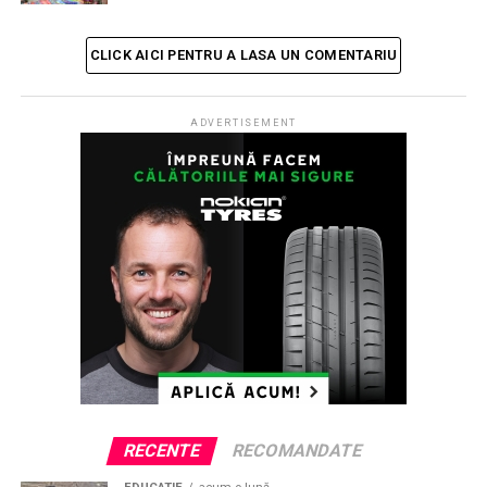
NU RATATI
A murit scriitorul Mircea Bradu
CLICK AICI PENTRU A LASA UN COMENTARIU
ADVERTISEMENT
RECENTE
RECOMANDATE