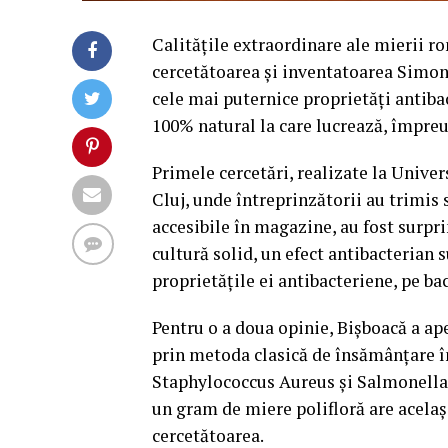
Calităţile extraordinare ale mierii r
cercetătoarea și inventatoarea Simon
cele mai puternice proprietăţi antiba
100% natural la care lucrează, împreu
Primele cercetări, realizate la Univer
Cluj, unde întreprinzătorii au trimi
accesibile în magazine, au fost surp
cultură solid, un efect antibacterian
proprietăţile ei antibacteriene, pe bac
Pentru o a doua opinie, Bişboacă a ape
prin metoda clasică de însămânţare în
Staphylococcus Aureus şi Salmonella E
un gram de miere polifloră are acelaş
cercetătoarea.