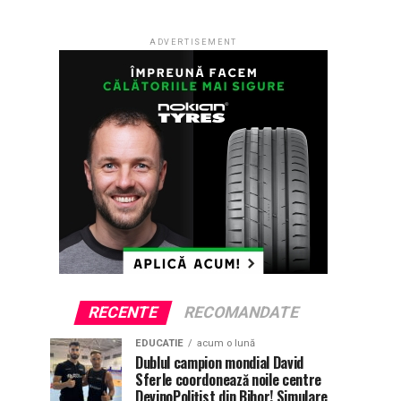
ADVERTISEMENT
RECENTE
RECOMANDATE
EDUCATIE
acum o lună
Dublul campion mondial David
Sferle coordonează noile centre
DevinoPolițist din Bihor! Simulare