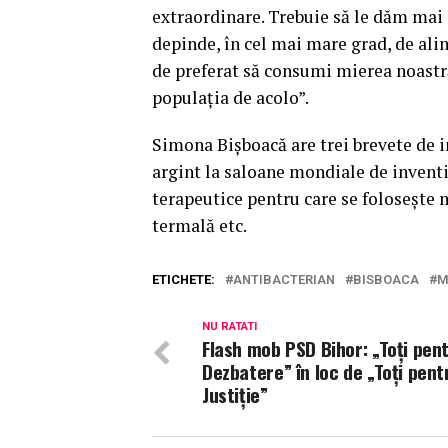
extraordinare. Trebuie să le dăm mai 
depinde, în cel mai mare grad, de alim
de preferat să consumi mierea noastră
populaţia de acolo”.
Simona Bişboacă are trei brevete de i
argint la saloane mondiale de inventi
terapeutice pentru care se foloseşte m
termală etc.
ETICHETE:
ANTIBACTERIAN
BISBOACA
M
NU RATATI
Flash mob PSD Bihor: „Toţi pen
Dezbatere” în loc de „Toţi pent
Justiţie”