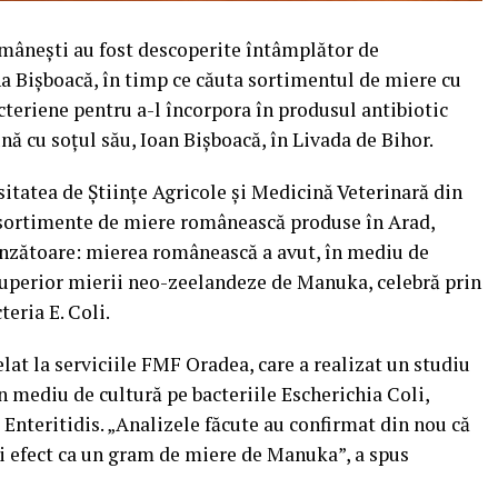
omâneşti au fost descoperite întâmplător de
a Bişboacă, în timp ce căuta sortimentul de miere cu
cteriene pentru a-l încorpora în produsul antibiotic
nă cu soţul său, Ioan Bişboacă, în Livada de Bihor.
sitatea de Ştiinţe Agricole şi Medicină Veterinară din
s sortimente de miere românească produse în Arad,
rinzătoare: mierea românească a avut, în mediu de
 superior mierii neo-zeelandeze de Manuka, celebră prin
teria E. Coli.
lat la serviciile FMF Oradea, care a realizat un studiu
 mediu de cultură pe bacteriile Escherichia Coli,
nteritidis. „Analizele făcute au confirmat din nou că
i efect ca un gram de miere de Manuka”, a spus