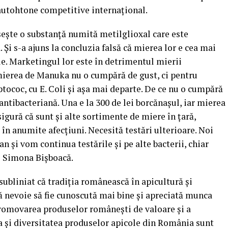
utohtone competitive internaţional.
seşte o substanţă numită metilglioxal care este
Şi s-a ajuns la concluzia falsă că mierea lor e cea mai
ele. Marketingul lor este în detrimentul mierii
ierea de Manuka nu o cumpără de gust, ci pentru
ptococ, cu E. Coli şi aşa mai departe. De ce nu o cumpără
ntibacteriană. Una e la 300 de lei borcănaşul, iar mierea
sigură că sunt şi alte sortimente de miere în ţară,
 în anumite afecţiuni. Necesită testări ulterioare. Noi
an şi vom continua testările şi pe alte bacterii, chiar
us Simona Bişboacă.
subliniat că tradiţia românească în apicultură şi
să nevoie să fie cunoscută mai bine şi apreciată munca
 promovarea produselor româneşti de valoare şi a
a şi diversitatea produselor apicole din România sunt