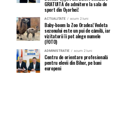
GRATUITĂ de admitere la sala de
sport din Oșorhei!
ACTUALITATE
acum 2 luni
Baby-boom la Zoo Oradea! Vedeta
sezonului este un pui de cămilă, iar
vizitatorii îi pot alege numele
(FOTO)
ADMINISTRATIE
acum 2 luni
Centru de orientare profesională
pentru elevii din Bihor, pe bani
europeni