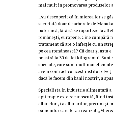
mai mult în promovarea produselor a
„Au descoperit că în mierea lor se gă
secretată doar de arborele de Manuka. 
puternică, fără să se raporteze la alt
româneşti, europene. Cine cumpără m
tratament că are o infecţie cu un stre
pe cea românească? Că doar şi asta e a
noastră la 30 de lei kilogramul. Sunt 
speciale, care sunt mult mai eficiente
avem contract cu acest institut elveţi
dacă le facem din banii noştri”, a sp
Specialista în industrie alimentară a 
apiterapie este recunoscută, fiind în
albinelor şi a albinarilor, precum şi
oamenilor care le-au realizat. „Miere