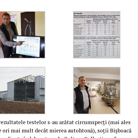
rezultatele testelor s-au arătat circumspecţi (mai ales
e ori mai mult decât mierea autohtonă), soţii Bişboacă