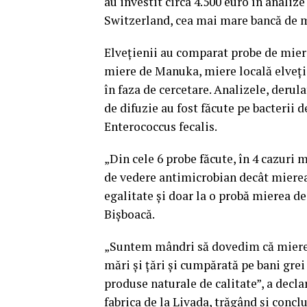
au investit circa 4.500 euro în analiz
Switzerland, cea mai mare bancă de 
Elveţienii au comparat probe de mie
miere de Manuka, miere locală elveţian
în faza de cercetare. Analizele, derul
de difuzie au fost făcute pe bacterii 
Enterococcus fecalis.
„Din cele 6 probe făcute, în 4 cazuri
de vedere antimicrobian decât mierea
egalitate şi doar la o probă mierea 
Bişboacă.
„Suntem mândri să dovedim că mierea
mări şi ţări şi cumpărată pe bani grei
produse naturale de calitate”, a decla
fabrica de la Livada, trăgând şi concl