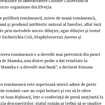
e realizate în laboratoarele Culture Collection of
micro-organisme din Elveţia.
re polifloră românească, miere de mană românească,
ă şi produsul antibiotic natural al familiei, aflat încă
ate prin metodele micro-diluţiei, agar-diluţiei şi testul
de Escherichia Coli, Staphylococcus Aureus şi
 mierea românească s-a dovedit mai puternică din punct
 de Manuka, una dintre probe a dat rezultate la
de Manuka s-a dovedit mai bună”, a declarat Simona
 românească este superioară mierii aduse de peste
 de românii care au copii bolnavi şi vor să le ofere
rat Ioan Bişboacă, într-o conferinţă de presă susţinută la
uzia descoperirilor: statul român ar trebui să se implice