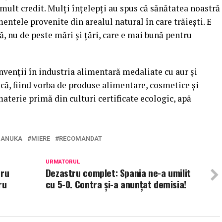
mult credit. Mulţi înţelepţi au spus că sănătatea noastră
entele provenite din arealul natural în care trăieşti. E
, nu de peste mări şi ţări, care e mai bună pentru
nvenţii în industria alimentară medaliate cu aur şi
că, fiind vorba de produse alimentare, cosmetice şi
aterie primă din culturi certificate ecologic, apă
ANUKA
MIERE
RECOMANDAT
URMATORUL
tru
Dezastru complet: Spania ne-a umilit
ru
cu 5-0. Contra şi-a anunţat demisia!