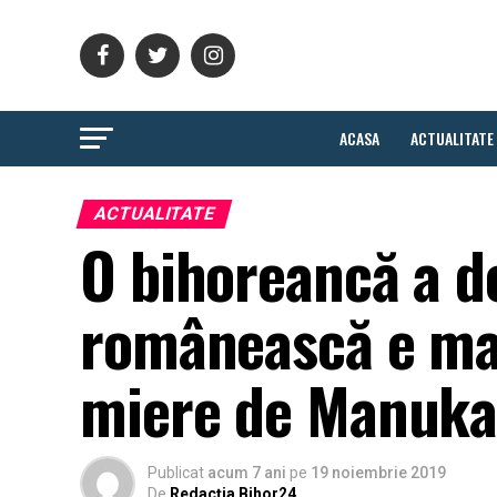
ACASA
ACTUALITATE
ACTUALITATE
O bihoreancă a d
românească e mai
miere de Manuka
Publicat
acum 7 ani
pe
19 noiembrie 2019
De
Redacția Bihor24